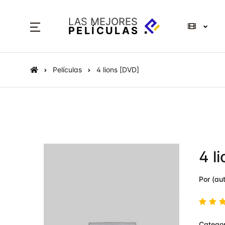
LAS
MEJORES
PELÍCULAS
Películas
4 lions [DVD]
4 l
Por (aut
Valo
Categor
do e