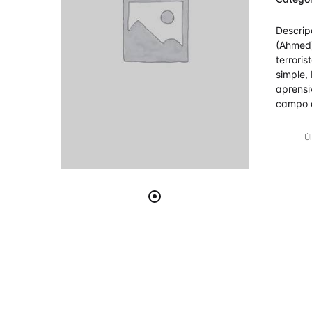
3.6
d
5
Descri
(Ahmed)
terrori
simple, 
aprensi
campo d
Úl