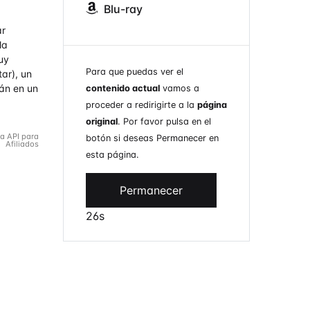
Blu-ray
ar
la
uy
Para que puedas ver el
tar), un
án en un
contenido actual
vamos a
proceder a redirigirte a la
página
original
. Por favor pulsa en el
la API para
botón si deseas Permanecer en
Afiliados
esta página.
Permanecer
26s