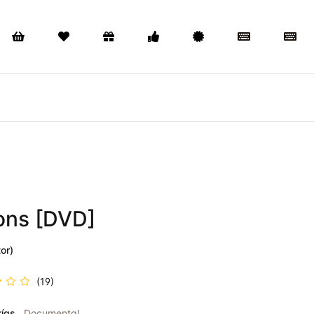
ions [DVD]
or)
(19)
ra
ías
Documental
n