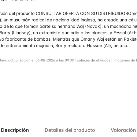
e
pción del producto CONSULTAR OFERTA CON SU DISTRIBUIDOROm
, un musulmán radical de nacionalidad inglesa, ha creado una célu
sta de la que forman parte su hermano Waj (Novak), un muchacho m
Barry (Lindsay), un extremista que odia a los blancos, y Fessal (Akh
vo fabricante de bombas. Mientras que Omar y Waj están en Pakist
e entrenamiento mujaidín, Barry recluta a Hassan (Alí), un asp…
tima actualización el 06-08-2026 a las 09:09 | Enlaces de afiliados | Imágenes de 
Descripción
Detalles del producto
Valoración