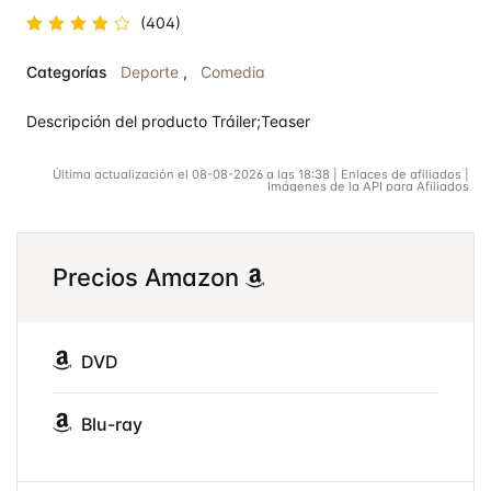
(404)
Valorado
Categorías
Deporte
,
Comedia
en
4.7
de
5
Descripción del producto Tráiler;Teaser
Última actualización el 08-08-2026 a las 18:38 | Enlaces de afiliados |
Imágenes de la API para Afiliados
Precios Amazon
DVD
Blu-ray