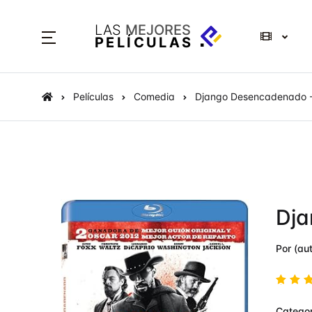
LAS
MEJORES
PELÍCULAS
Películas
Comedia
Django Desencadenado - 
Dja
Por (aut
Valo
Categor
en
4