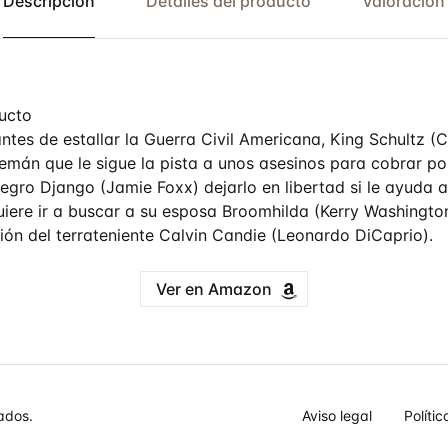
Descripción
Detalles del producto
Valoración
ucto
ntes de estallar la Guerra Civil Americana, King Schultz (C
án que le sigue la pista a unos asesinos para cobrar por
egro Django (Jamie Foxx) dejarlo en libertad si le ayuda a
iere ir a buscar a su esposa Broomhilda (Kerry Washingto
ión del terrateniente Calvin Candie (Leonardo DiCaprio).
Ver en Amazon
ados.
Aviso legal
Políti