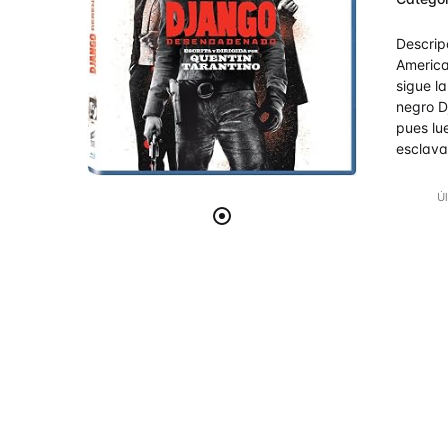
de 5
Descrip
America
sigue l
negro D
pues lu
esclava
Úl