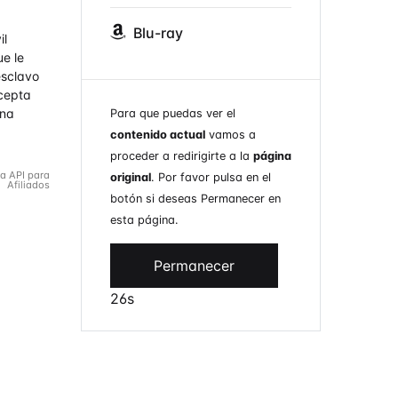
Blu-ray
il
e le
esclavo
acepta
una
Para que puedas ver el
contenido actual
vamos a
proceder a redirigirte a la
página
la API para
original
. Por favor pulsa en el
Afiliados
botón si deseas Permanecer en
esta página.
Permanecer
26s