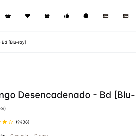
Bd [Blu-ray]
ngo Desencadenado - Bd [Blu-
or)
(9438)
rado
ías
Comedia
,
Drama
.6