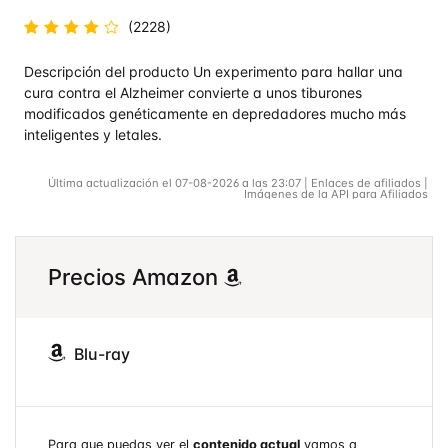
(2228)
Valorado
Descripción del producto Un experimento para hallar una
en
4.7
de
5
cura contra el Alzheimer convierte a unos tiburones
modificados genéticamente en depredadores mucho más
inteligentes y letales.
Última actualización el 07-08-2026 a las 23:07 | Enlaces de afiliados |
Imágenes de la API para Afiliados
Precios Amazon
Blu-ray
Para que puedas ver el
contenido actual
vamos a