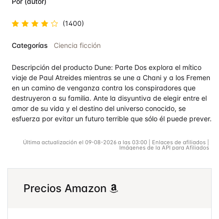
Por (autor)
(1400)
Valorado
Categorías
Ciencia ficción
en
4.8
de
5
Descripción del producto Dune: Parte Dos explora el mítico
viaje de Paul Atreides mientras se une a Chani y a los Fremen
en un camino de venganza contra los conspiradores que
destruyeron a su familia. Ante la disyuntiva de elegir entre el
amor de su vida y el destino del universo conocido, se
esfuerza por evitar un futuro terrible que sólo él puede prever.
Última actualización el 09-08-2026 a las 03:00 | Enlaces de afiliados |
Imágenes de la API para Afiliados
Precios Amazon