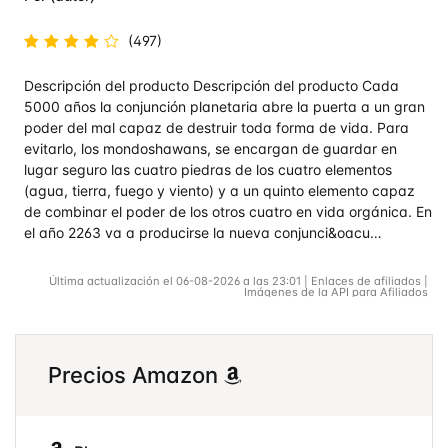
(497)
Valorado
Descripción del producto Descripción del producto Cada
en
4.7
de
5
5000 años la conjunción planetaria abre la puerta a un gran
poder del mal capaz de destruir toda forma de vida. Para
evitarlo, los mondoshawans, se encargan de guardar en
lugar seguro las cuatro piedras de los cuatro elementos
(agua, tierra, fuego y viento) y a un quinto elemento capaz
de combinar el poder de los otros cuatro en vida orgánica. En
el año 2263 va a producirse la nueva conjunci&oacu…
Última actualización el 06-08-2026 a las 23:01 | Enlaces de afiliados |
Imágenes de la API para Afiliados
Precios Amazon