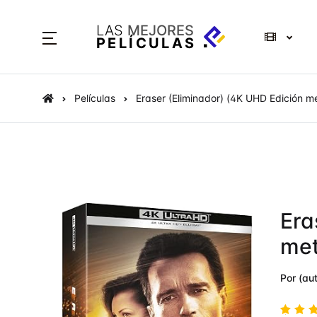
LAS
MEJORES
PELÍCULAS
Películas
Eraser (Eliminador) (4K UHD Edición m
Era
met
Por (aut