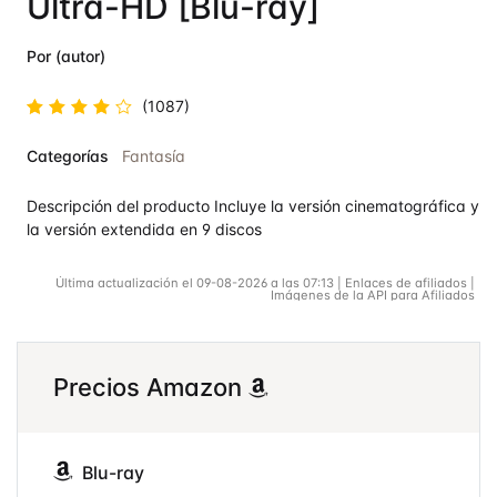
Ultra-HD [Blu-ray]
Por (autor)
(1087)
Valorado
Categorías
Fantasía
en
4.8
de
5
Descripción del producto Incluye la versión cinematográfica y
la versión extendida en 9 discos
Última actualización el 09-08-2026 a las 07:13 | Enlaces de afiliados |
Imágenes de la API para Afiliados
Precios Amazon
Blu-ray