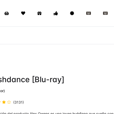
shdance [Blu-ray]
or)
(3131)
rado
ción del producto Alex Owens es una joven huérfana que sueña con 
.5