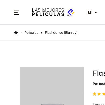
LAS
MEJORES
PELÍCULAS
Películas
Flashdance [Blu-ray]
Fla
Por (aut
Valo
Descrip
en
4