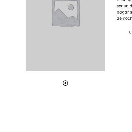
de 5
ser un d
pagar s
de noch
Ú