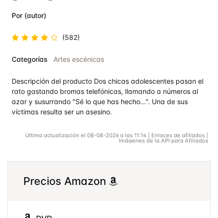
Por (autor)
(582)
Valorado
Categorías
Artes escénicas
en
4.6
de 5
Descripción del producto Dos chicas adolescentes pasan el
rato gastando bromas telefónicas, llamando a números al
azar y susurrando "Sé lo que has hecho...". Una de sus
víctimas resulta ser un asesino.
Última actualización el 08-08-2026 a las 11:14 | Enlaces de afiliados |
Imágenes de la API para Afiliados
Precios Amazon