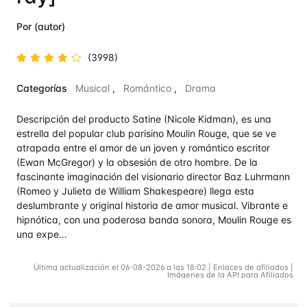
Por (autor)
(3998)
Valorado
Categorías
Musical
,
Romántico
,
Drama
en
4.7
de
5
Descripción del producto Satine (Nicole Kidman), es una
estrella del popular club parisino Moulin Rouge, que se ve
atrapada entre el amor de un joven y romántico escritor
(Ewan McGregor) y la obsesión de otro hombre. De la
fascinante imaginación del visionario director Baz Luhrmann
(Romeo y Julieta de William Shakespeare) llega esta
deslumbrante y original historia de amor musical. Vibrante e
hipnótica, con una poderosa banda sonora, Moulin Rouge es
una expe…
Última actualización el 06-08-2026 a las 18:02 | Enlaces de afiliados |
Imágenes de la API para Afiliados