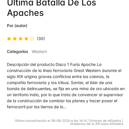
Última Batalla De Los
Apaches
Por (autor)
(30)
Valorado
Categorías
Western
en
4.5
de 5
Descripción del producto Disco 1 Furia Apache La
construcción de la línea ferroviaria Great Western durante el
siglo XIX origina graves conflictos entre los colonos, la
compañía ferroviaria y las tribus. Santer, el líder de una
banda de delincuentes, se fija en una mina de oro ubicada en
un territorio indio, por lo que trata de convencer al supervisor
de la construcción de cambiar los planes y hacer pasar el
ferrocarril por las tierras de lo…
Última actualización el 08-08-2026 a las 16:14 | Enlaces de afiliados |
Imágenes de la API para Afiliados