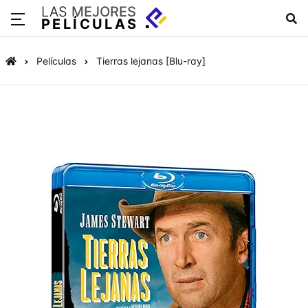
LAS
MEJORES
PELÍCULAS
Películas
Tierras lejanas [Blu-ray]