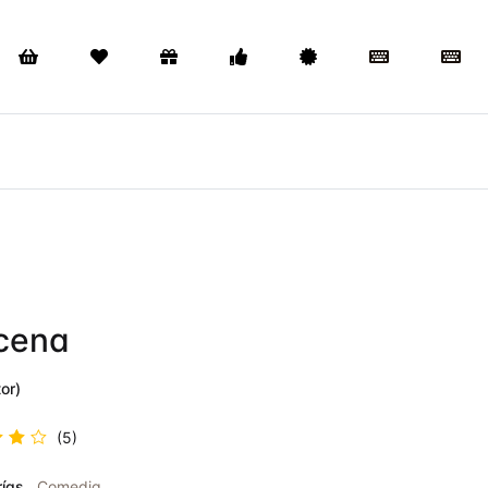
cena
or)
(5)
rado
ías
Comedia
.4