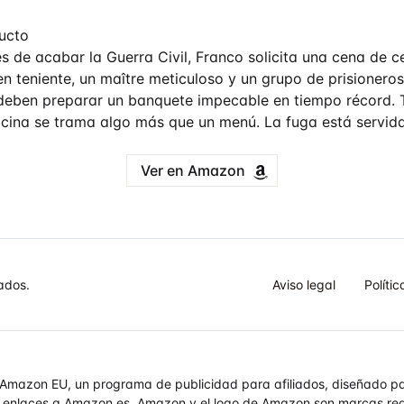
ucto
de acabar la Guerra Civil, Franco solicita una cena de ce
en teniente, un maître meticuloso y un grupo de prisionero
deben preparar un banquete impecable en tiempo récord. 
ocina se trama algo más que un menú. La fuga está servida
Ver en Amazon
ados.
Aviso legal
Políti
de Amazon EU, un programa de publicidad para afiliados, diseñado p
do enlaces a Amazon.es. Amazon y el logo de Amazon son marcas regi