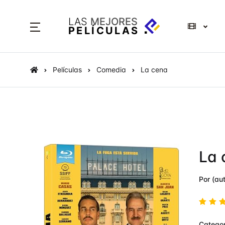
LAS
MEJORES
PELÍCULAS
Películas
Comedia
La cena
La 
Por (aut
Valo
Categor
en
4