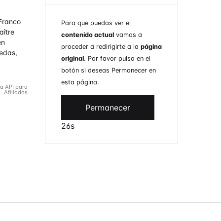
 Franco
Para que puedas ver el
aître
contenido actual
vamos a
en
proceder a redirigirte a la
página
uedas,
original
. Por favor pulsa en el
botón si deseas Permanecer en
esta página.
la API para
Afiliados
Permanecer
26s