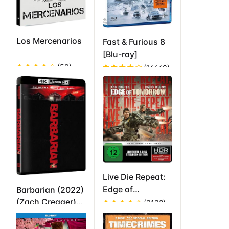
Los Mercenarios
Fast & Furious 8
[Blu-ray]
(50)
(16460)
Valorad
Valorado
o en
4
en
4.8
de
de 5
5
Live Die Repeat:
Edge of
Barbarian (2022)
Tomorrow -
(Zach Cregger)
(3132)
Steelbook
(4K UHD + Blu-
Valorado
ray)
en
4.7
de