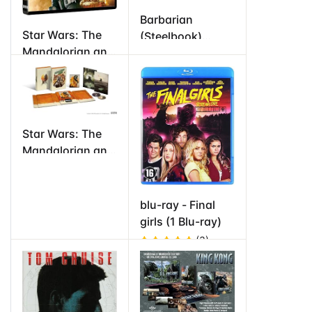
Barbarian
Star Wars: The
(Steelbook)
Mandalorian and
(2022) (Zach
Grogu (4K UHD +
Cregger) (4K
Blu-ray)
UHD + Blu-ray)
Star Wars: The
Mandalorian and
Grogu (Beskar
Collector's
Edition) (4K UHD
blu-ray - Final
+ Blu-ray)
girls (1 Blu-ray)
(3)
Valorado
en
5
de 5