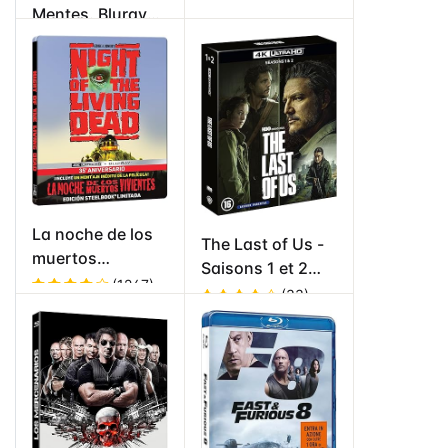
Vinilo) (The Day
Mentes. Bluray
of the Beast)
Película.
La noche de los
The Last of Us -
muertos
Saisons 1 et 2
vivientes (4K
(1247)
[Francia]
(33)
UHD ecial
Valorado
metálica)
Valorad
en
4.6
de
o en
4
5
de 5