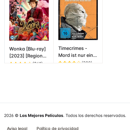
5
Timecrimes -
Wonka [Blu-ray]
Mord ist nur eine
[2023] [Region
Frage der Zeit
Free]
(300)
(341)
[Alemania] [Blu-
Valorado
Valorado
ray]
en
4.4
de
en
4.7
de
5
5
2026 ©
Las Mejores Películas
. Todos los derechos reservados.
Aviso legal
Política de privacidad