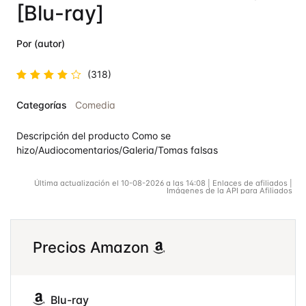
[Blu-ray]
Por (autor)
(318)
Valorado
Categorías
Comedia
en
4.5
de 5
Descripción del producto Como se
hizo/Audiocomentarios/Galeria/Tomas falsas
Última actualización el 10-08-2026 a las 14:08 | Enlaces de afiliados |
Imágenes de la API para Afiliados
Precios Amazon
Blu-ray