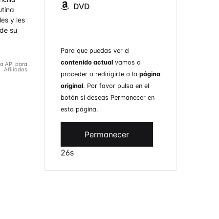
DVD
utina
les y les
 de su
Para que puedas ver el
contenido actual
vamos a
la API para
Afiliados
proceder a redirigirte a la
página
original
. Por favor pulsa en el
botón si deseas Permanecer en
esta página.
Permanecer
26s