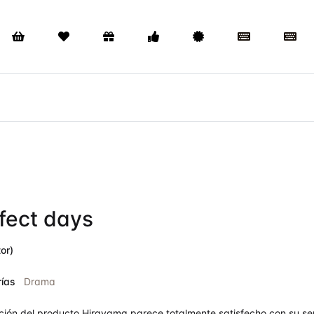
fect days
or)
ías
Drama
ción del producto Hirayama parece totalmente satisfecho con su sen