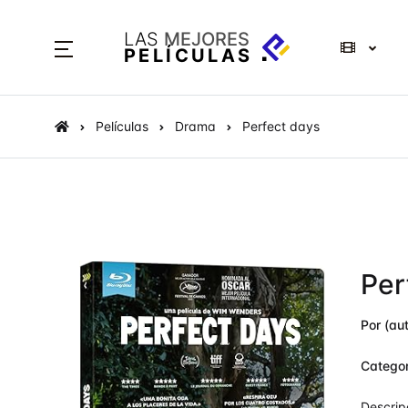
LAS
MEJORES
PELÍCULAS
Películas
Drama
Perfect days
Per
Por (aut
Categor
Descrip