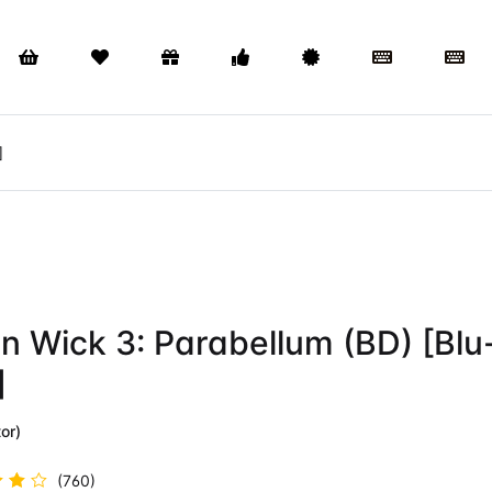
]
n Wick 3: Parabellum (BD) [Blu
]
or)
(760)