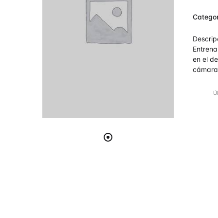
Valo
Categor
en
4
5
Descrip
Entrena
en el de
cámara
Ú