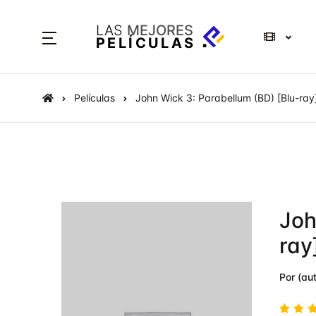
LAS
MEJORES
PELÍCULAS
Películas
John Wick 3: Parabellum (BD) [Blu-ray
Joh
ray
Por (aut