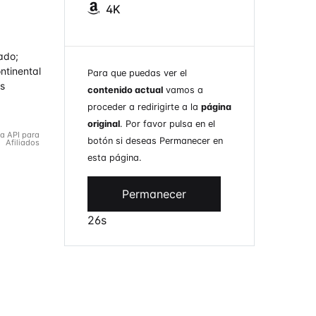
4K
ado;
ntinental
Para que puedas ver el
as
contenido actual
vamos a
proceder a redirigirte a la
página
original
. Por favor pulsa en el
la API para
botón si deseas Permanecer en
Afiliados
esta página.
Permanecer
26s